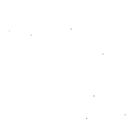
Facebook
225.5k Followers
Youtube
225.5k Followers