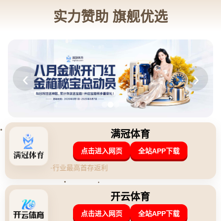
立即咨询
新闻资讯