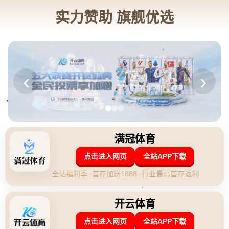
立即咨询
新闻资讯