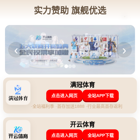
立即咨询
新闻资讯