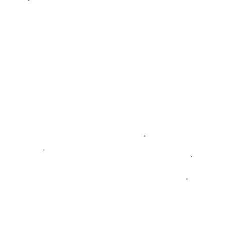
下一篇
深情表白！穆里尼奥：愿为罗马未来贡献力
量，亦尊重俱乐部决定
需求表单