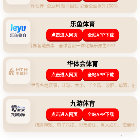
新闻资讯
国米欧冠奖金突破1.32亿欧元，张
康阳喜迎佳绩
2026-06-01T13:29:10+08:00
引言：国米欧冠赛场再创辉煌 奖金收入令人振奋
在足球世界中，欧冠不仅是俱乐部实力的试金石，更是丰厚奖金的
来源。近日，国际米兰（以下简称国米）在本赛季欧冠赛场上的出
色表现引发广泛关注。据统计，
国米本赛季欧冠奖金
累计已高达
1.32亿欧元，这一数字不仅彰显了球队的竞技实力，也为俱乐部财