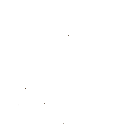
提交
搜索