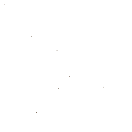
栏目导航
关于proton3406
服务优势
团队介绍
新闻资讯
联系我们
热门新闻